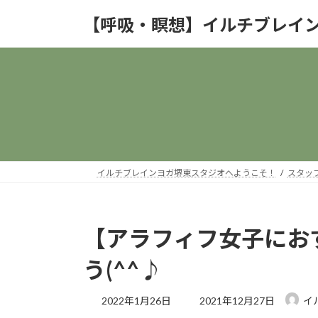
コ
ナ
【呼吸・瞑想】イルチブレイ
ン
ビ
テ
ゲ
ン
ー
ツ
シ
へ
ョ
ス
ン
キ
に
ッ
移
プ
動
イルチブレインヨガ堺東スタジオへようこそ！
スタッ
【アラフィフ女子にお
う(^^♪
最
2022年1月26日
2021年12月27日
イ
終