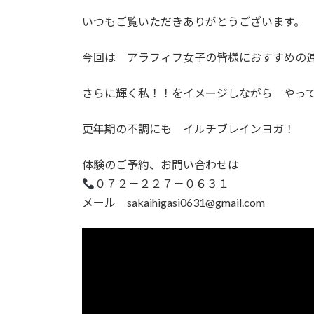
更
いつもご覧いただきありがとうございます。
新
日
時
今回は アラフィフ女子の皆様におすすめの
:
さらに輝く私！！をイメージしながら やっ
更年期の不調にも イルチブレインヨガ！
体験のご予約、お問い合わせは
０７２－２２７－０６３１
メール sakaihigasi0631@gmail.com