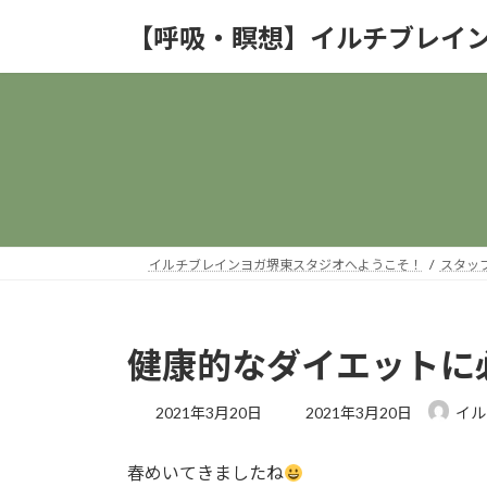
コ
ナ
【呼吸・瞑想】イルチブレイ
ン
ビ
テ
ゲ
ン
ー
ツ
シ
へ
ョ
ス
ン
キ
に
ッ
移
プ
動
イルチブレインヨガ堺東スタジオへようこそ！
スタッ
健康的なダイエットに
最
2021年3月20日
2021年3月20日
イル
終
更
春めいてきましたね
新