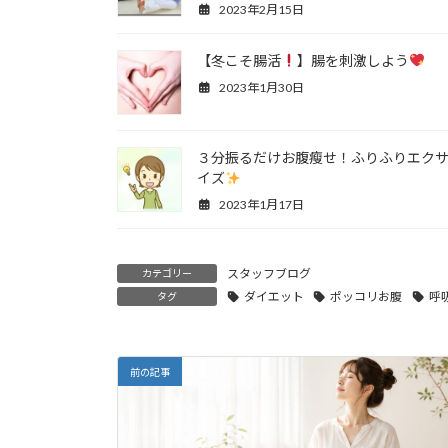
2023年2月15日
【冬こそ腸活
】腸を刺激しよう
2023年1月30日
３分振るだけお腹瘦せ！ふりふりエク
イズ
2023年1月17日
スタッフブログ
カテゴリー
ダイエット
ポッコリお腹
呼
タグ
前の記事