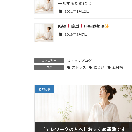
ールするためには
2021年1月12日
時短
簡単
呼吸瞑想法
2018年3月7日
スタッフブログ
カテゴリー
ストレス
だるさ
五月病
タグ
前の記事
【テレワークの方へ】おすすめ運動です