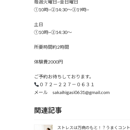
毎週火曜日~金日曜日
①10時~②14:30〜③19時~
土日
①10時~②14:30〜
所要時間約2時間
体験費2000円
ご予約お待ちしております。
０７２－２２７－０６３１
メール sakaihigasi0631@gmail.com
関連記事
ストレスは万病のもと！？うまくコン