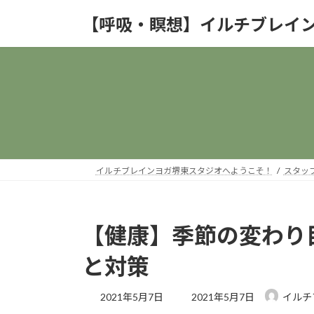
コ
ナ
【呼吸・瞑想】イルチブレイ
ン
ビ
テ
ゲ
ン
ー
ツ
シ
へ
ョ
ス
ン
キ
に
ッ
移
プ
動
イルチブレインヨガ堺東スタジオへようこそ！
スタッ
【健康】季節の変わり
と対策
最
2021年5月7日
2021年5月7日
イルチ
終