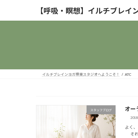
コ
ナ
【呼吸・瞑想】イルチブレイ
ン
ビ
テ
ゲ
ン
ー
ツ
シ
へ
ョ
ス
ン
キ
に
ッ
移
プ
動
イルチブレインヨガ堺東スタジオへようこそ！
ATC
オー
スタッフブログ
201
よく、
それっ