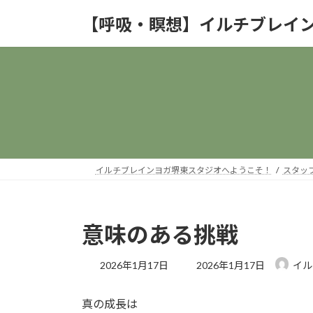
コ
ナ
【呼吸・瞑想】イルチブレイ
ン
ビ
テ
ゲ
ン
ー
ツ
シ
へ
ョ
ス
ン
キ
に
ッ
移
プ
動
イルチブレインヨガ堺東スタジオへようこそ！
スタッ
意味のある挑戦
最
2026年1月17日
2026年1月17日
イル
終
更
真の成長は
新