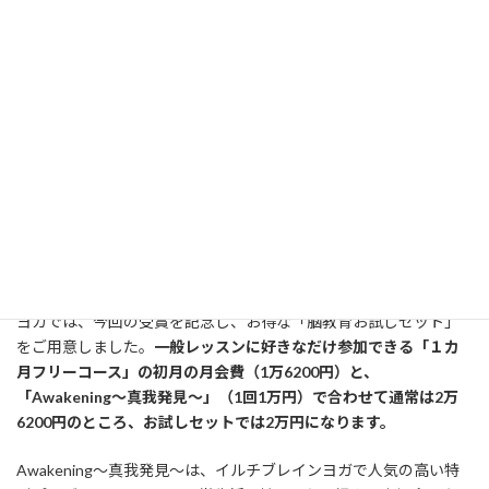
た。この賞は、社会や教育、科学といった面で大きな貢献を果た
した国民または外国人に贈られます。
エルサルバドルでは、2017年末の時点で公立学校の25％にあたる
約1,200校で脳教育が実践されています。生徒の健康や学力の向上
の効果が確認されており、成績評価が全国で最下位だった学校が
脳教育導入後に数学分野で１位になるなどの例が出ています。治
安悪化や貧困で荒廃しがちだった教育現場に活力と平穏を取り戻
すことに役立ったとして、教師500人が政府に推薦し、今回の受賞
となりました。
脳教育のプログラムを日本でいち早く取り入れたイルチブレイン
ヨガでは、今回の受賞を記念し、お得な「脳教育お試しセット」
をご用意しました。
一般レッスンに好きなだけ参加できる「１カ
月フリーコース」の初月の月会費（1万6200円）と、
「Awakening～真我発見～」（1回1万円）で合わせて通常は2万
6200円のところ、お試しセットでは2万円になります。
Awakening～真我発見～は、イルチブレインヨガで人気の高い特