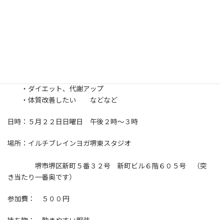
:
です。
誰でも簡単にできるストレッチ体操、
お腹をほぐす腸運動で体いきいき心ﾟ+｡(о'∀')bスッキリ！
お気軽にご参加下さい。
こんな方におすすめ
・便秘、肩こり、冷え性でお困りの方
・ダイエット、代謝アップ
・体質改善したい などなど
日時：５月２２日日曜日 午後２時～３時
場所：イルチブレインヨガ堺東スタジオ
堺市堺区新町５番３２号 新町ビル６階６０５号 （突
き当たり一番奥です）
参加費： ５００円