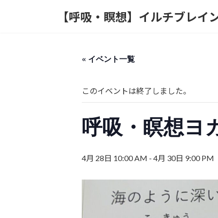
コ
ナ
【呼吸・瞑想】イルチブレイ
ン
ビ
テ
ゲ
ン
ー
ツ
シ
« イベント一覧
へ
ョ
ス
ン
キ
に
このイベントは終了しました。
ッ
移
プ
動
呼吸・瞑想ヨ
4月 28日 10:00 AM
-
4月 30日 9:00 PM