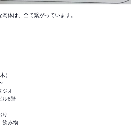
な肉体は、全て繋がっています。
(木）
〜
タジオ
ビル6階
おり
、飲み物